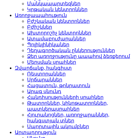
Մանկապարտեզներ­
Կրթական կենտրոններ­
Առողջապահություն
Բժշկական կենտրոններ­
Բժիշկներ­
Ախտորոշիչ կենտրոններ­
Ատամաբուժարաններ­
Պոլիկլինիկաներ­
Դեղագործական ընկերութ­յուններ
Ձեր առողջությունը ապահով ձեռքերում
Մերսման սրահներ­
Զվարճանք, հանգիստ
Ռեստորաններ­
Սրճարաններ­
Հացատուն, թոնրատուն­
Արագ սնունդ­
Հանդիսությունների սրա­հներ
Թատրոններ, կինոթատրոն­ներ,
պատկերասրահներ
Հյուրանոցներ, առողջար­աններ,
հանգստյան տներ
Սպորտային ակումբներ­
Արտադրություն