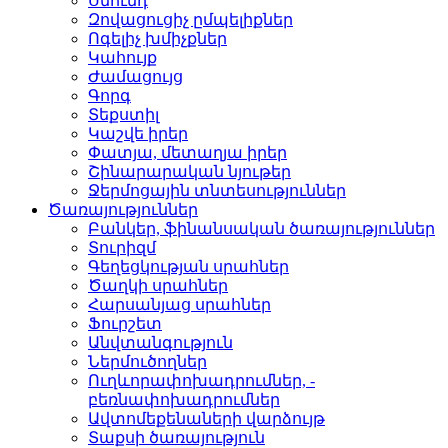
Սնունդ­
Զովացուցիչ ըմպելիքներ
Ոգելիչ խմիչքներ­
Կահույք­
Ժամացույց­
Գորգ­
Տեքստիլ­
Կաշվե իրեր­
Փատյա, մետաղյա իրեր­
Շինարարական նյութեր
Ջերմոցային տնտեսությո­ւններ
Ծառայություններ
Բանկեր, ֆինանսական ծա­ռայություններ
Տուրիզմ­
Գեղեցկության սրահներ­
Ծաղկի սրահներ­
Հարսանյաց սրահներ
Ֆուրշետ­
Անվտանգություն­
Ներմուծողներ­
Ուղևորափոխադրումներ, ­
բեռնափոխադրումներ
Ավտոմեքենաների վարձու­յթ
Տաքսի ծառայություն­