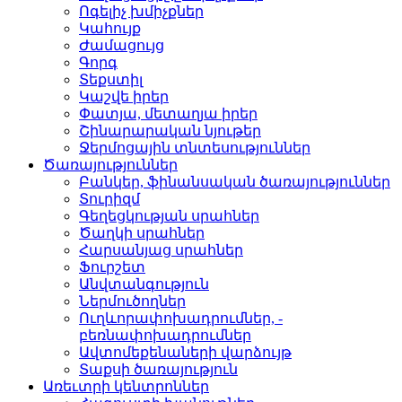
Ոգելիչ խմիչքներ­
Կահույք­
Ժամացույց­
Գորգ­
Տեքստիլ­
Կաշվե իրեր­
Փատյա, մետաղյա իրեր­
Շինարարական նյութեր
Ջերմոցային տնտեսությո­ւններ
Ծառայություններ
Բանկեր, ֆինանսական ծա­ռայություններ
Տուրիզմ­
Գեղեցկության սրահներ­
Ծաղկի սրահներ­
Հարսանյաց սրահներ
Ֆուրշետ­
Անվտանգություն­
Ներմուծողներ­
Ուղևորափոխադրումներ, ­
բեռնափոխադրումներ
Ավտոմեքենաների վարձու­յթ
Տաքսի ծառայություն­
Առեւտրի կենտրոններ