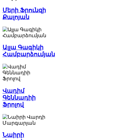
Մերի Ֆրունզի
Քալոյան
Ալլա Գագիկի
Համբարձումյան
Վադիմ
Գեննադիի
Ֆրոլով
Նաիրի