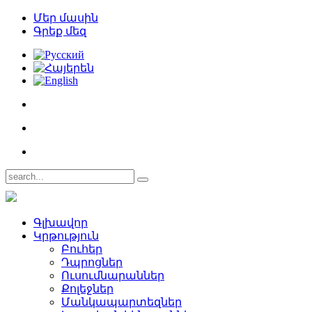
Մեր մասին
Գրեք մեզ
Գլխավոր
Կրթություն
Բուհեր­
Դպրոցներ­
Ուսումնարաններ­
Քոլեջներ­
Մանկապարտեզներ­