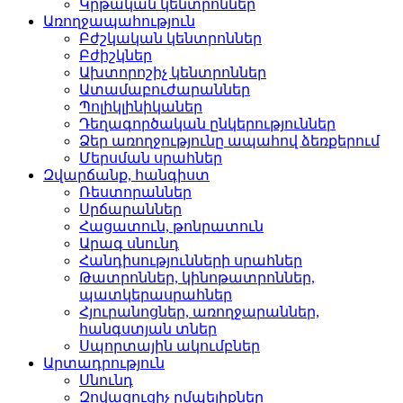
Կրթական կենտրոններ­
Առողջապահություն
Բժշկական կենտրոններ­
Բժիշկներ­
Ախտորոշիչ կենտրոններ­
Ատամաբուժարաններ­
Պոլիկլինիկաներ­
Դեղագործական ընկերութ­յուններ
Ձեր առողջությունը ապահով ձեռքերում
Մերսման սրահներ­
Զվարճանք, հանգիստ
Ռեստորաններ­
Սրճարաններ­
Հացատուն, թոնրատուն­
Արագ սնունդ­
Հանդիսությունների սրա­հներ
Թատրոններ, կինոթատրոն­ներ,
պատկերասրահներ
Հյուրանոցներ, առողջար­աններ,
հանգստյան տներ
Սպորտային ակումբներ­
Արտադրություն
Սնունդ­
Զովացուցիչ ըմպելիքներ