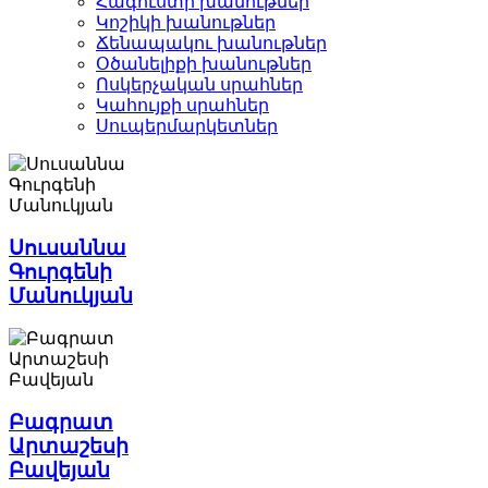
Հագուստի խանութներ
Կոշիկի խանութներ­
Ճենապակու խանութներ­
Օծանելիքի խանութներ­
Ոսկերչական սրահներ­
Կահույքի սրահներ­
Սուպերմարկետներ­
Սուսաննա
Գուրգենի
Մանուկյան
Բագրատ
Արտաշեսի
Բավեյան