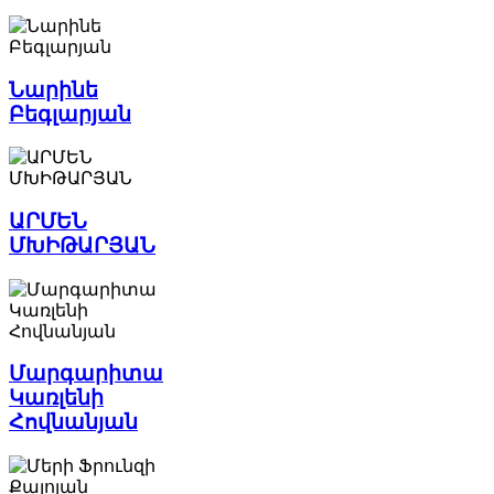
Նարինե
Բեգլարյան
ԱՐՄԵՆ
ՄԽԻԹԱՐՅԱՆ
Մարգարիտա
Կառլենի
Հովնանյան