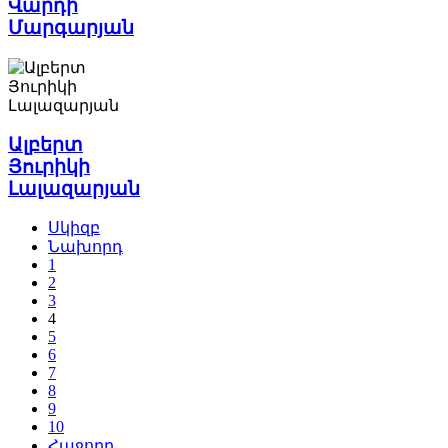
Վարդի
Մարգարյան
Ալբերտ
Յուրիկի
Լալազարյան
Սկիզբ
Նախորդ
1
2
3
4
5
6
7
8
9
10
Հաջորդ