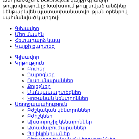
թույլտվությունը։ Խախտում թույլ տված անձինք
կենթարկվեն պատասխանատվության օրենքով
սահմանված կարգով։
Գլխավոր
Մեր մասին
Հետադարձ կապ
Կայքի քարտեզ
Գլխավոր
Կրթություն
Բուհեր­
Դպրոցներ­
Ուսումնարաններ­
Քոլեջներ­
Մանկապարտեզներ­
Կրթական կենտրոններ­
Առողջապահություն
Բժշկական կենտրոններ­
Բժիշկներ­
Ախտորոշիչ կենտրոններ­
Ատամաբուժարաններ­
Պոլիկլինիկաներ­