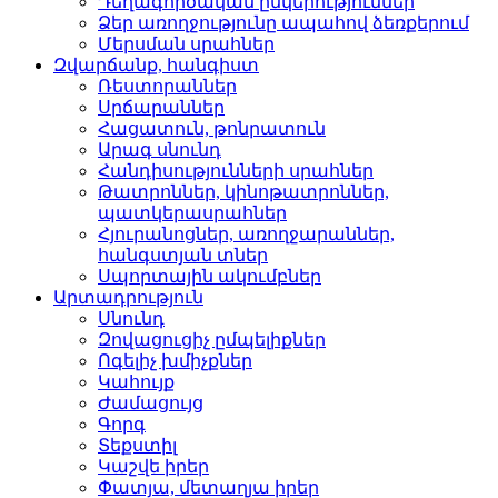
Դեղագործական ընկերութ­յուններ
Ձեր առողջությունը ապահով ձեռքերում
Մերսման սրահներ­
Զվարճանք, հանգիստ
Ռեստորաններ­
Սրճարաններ­
Հացատուն, թոնրատուն­
Արագ սնունդ­
Հանդիսությունների սրա­հներ
Թատրոններ, կինոթատրոն­ներ,
պատկերասրահներ
Հյուրանոցներ, առողջար­աններ,
հանգստյան տներ
Սպորտային ակումբներ­
Արտադրություն
Սնունդ­
Զովացուցիչ ըմպելիքներ
Ոգելիչ խմիչքներ­
Կահույք­
Ժամացույց­
Գորգ­
Տեքստիլ­
Կաշվե իրեր­
Փատյա, մետաղյա իրեր­