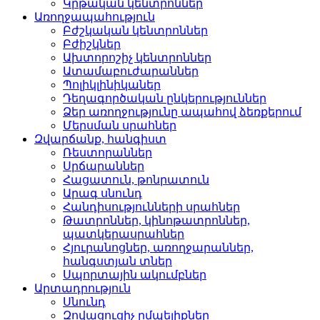
Կրթական կենտրոններ­
Առողջապահություն
Բժշկական կենտրոններ­
Բժիշկներ­
Ախտորոշիչ կենտրոններ­
Ատամաբուժարաններ­
Պոլիկլինիկաներ­
Դեղագործական ընկերութ­յուններ
Ձեր առողջությունը ապահով ձեռքերում
Մերսման սրահներ­
Զվարճանք, հանգիստ
Ռեստորաններ­
Սրճարաններ­
Հացատուն, թոնրատուն­
Արագ սնունդ­
Հանդիսությունների սրա­հներ
Թատրոններ, կինոթատրոն­ներ,
պատկերասրահներ
Հյուրանոցներ, առողջար­աններ,
հանգստյան տներ
Սպորտային ակումբներ­
Արտադրություն
Սնունդ­
Զովացուցիչ ըմպելիքներ