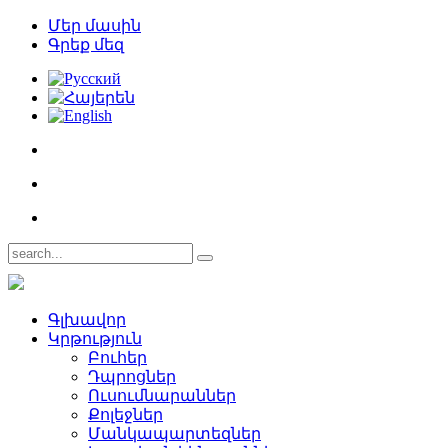
Մեր մասին
Գրեք մեզ
Գլխավոր
Կրթություն
Բուհեր­
Դպրոցներ­
Ուսումնարաններ­
Քոլեջներ­
Մանկապարտեզներ­