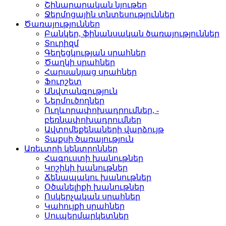
Շինարարական նյութեր
Ջերմոցային տնտեսությո­ւններ
Ծառայություններ
Բանկեր, ֆինանսական ծա­ռայություններ
Տուրիզմ­
Գեղեցկության սրահներ­
Ծաղկի սրահներ­
Հարսանյաց սրահներ
Ֆուրշետ­
Անվտանգություն­
Ներմուծողներ­
Ուղևորափոխադրումներ, ­
բեռնափոխադրումներ
Ավտոմեքենաների վարձու­յթ
Տաքսի ծառայություն­
Առեւտրի կենտրոններ
Հագուստի խանութներ
Կոշիկի խանութներ­
Ճենապակու խանութներ­
Օծանելիքի խանութներ­
Ոսկերչական սրահներ­
Կահույքի սրահներ­
Սուպերմարկետներ­