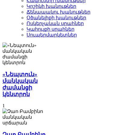
Հագուստի խանութներ
Կոշիկի խանութներ­
Ճենապակու խանութներ­
Օծանելիքի խանութներ­
Ոսկերչական սրահներ­
Կահույքի սրահներ­
Սուպերմարկետներ­
«Նեպտուն»
մանկական
ժամանցի
կենտրոն
1
Չաո Բամբինո