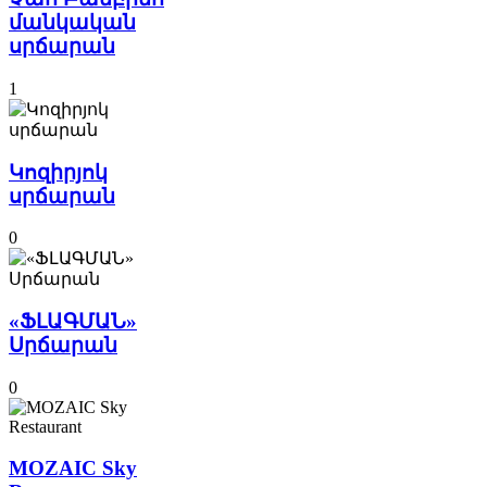
մանկական
սրճարան
1
Կոզիրյոկ
սրճարան
0
«ՖԼԱԳՄԱՆ»
Սրճարան
0
MOZAIC Sky