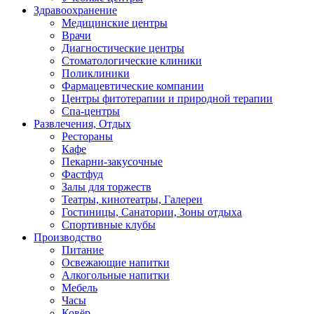
Здравоохранение
Медицинские центры
Врачи
Диагностические центры
Стоматологические клиники
Поликлиники
Фармацевтические компании
Центры фитотерапии и природной терапии
Спа-центры
Развлечения, Oтдых
Рестораны
Кафе
Пекарни-закусочные
Фастфуд
Залы для торжеств
Театры, кинотеатры, Галереи
Гостиницы, Санатории, Зоны отдыха
Спортивные клубы
Производство
Питание
Освежающие напитки
Алкогольные напитки
Мебель
Часы
Ковёр