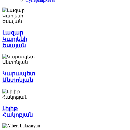
Супермаркеты
Լազար
Կարլենի
Եսայան
Կարապետ
Անտոնյան
Լիլիթ
Հակոբյան