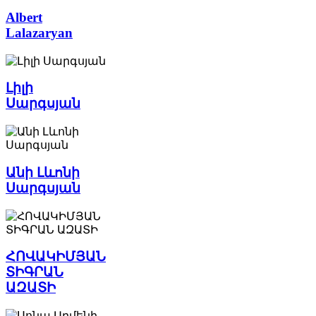
Albert
Lalazaryan
Լիլի
Սարգսյան
Անի Լևոնի
Սարգսյան
ՀՈՎԱԿԻՄՅԱՆ
ՏԻԳՐԱՆ
ԱԶԱՏԻ