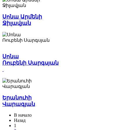
Սոնա Արմենի
Ջիլավյան
Սոնա
Ռուբենի Սարգսյան
Երանուհի
Վարագյան
В начало
Назад
1