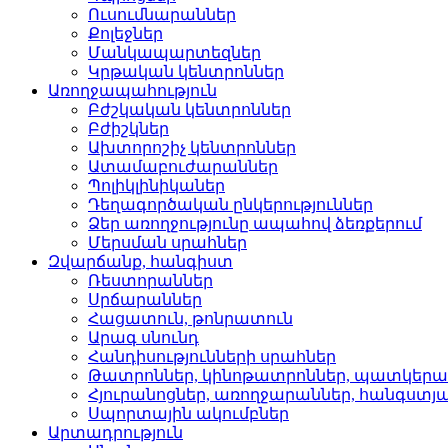
Ուսումնարաններ­
Քոլեջներ­
Մանկապարտեզներ­
Կրթական կենտրոններ­
Առողջապահություն
Բժշկական կենտրոններ­
Բժիշկներ­
Ախտորոշիչ կենտրոններ­
Ատամաբուժարաններ­
Պոլիկլինիկաներ­
Դեղագործական ընկերութ­յուններ
Ձեր առողջությունը ապահով ձեռքերում
Մերսման սրահներ­
Զվարճանք, հանգիստ
Ռեստորաններ­
Սրճարաններ­
Հացատուն, թոնրատուն­
Արագ սնունդ­
Հանդիսությունների սրա­հներ
Թատրոններ, կինոթատրոն­ներ, պատկեր
Հյուրանոցներ, առողջար­աններ, հանգստյ
Սպորտային ակումբներ­
Արտադրություն