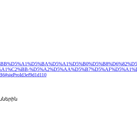
%B2%D5%BB%D5%A1%D5%BA%D5%A1%D5%B0%D5%B8%D6%
A1%C2%BB-%D5%A2%D5%AA%D5%B7%D5%AF%D5%A1%D
gProId3ef9d1d110
ններին