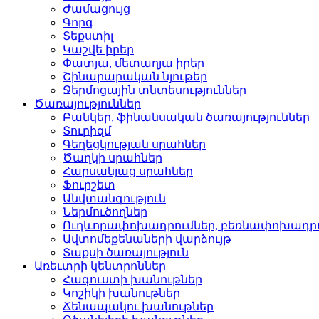
Ժամացույց­
Գորգ­
Տեքստիլ­
Կաշվե իրեր­
Փատյա, մետաղյա իրեր­
Շինարարական նյութեր
Ջերմոցային տնտեսությո­ւններ
Ծառայություններ
Բանկեր, ֆինանսական ծա­ռայություններ
Տուրիզմ­
Գեղեցկության սրահներ­
Ծաղկի սրահներ­
Հարսանյաց սրահներ
Ֆուրշետ­
Անվտանգություն­
Ներմուծողներ­
Ուղևորափոխադրումներ, ­բեռնափոխադր
Ավտոմեքենաների վարձու­յթ
Տաքսի ծառայություն­
Առեւտրի կենտրոններ
Հագուստի խանութներ
Կոշիկի խանութներ­
Ճենապակու խանութներ­