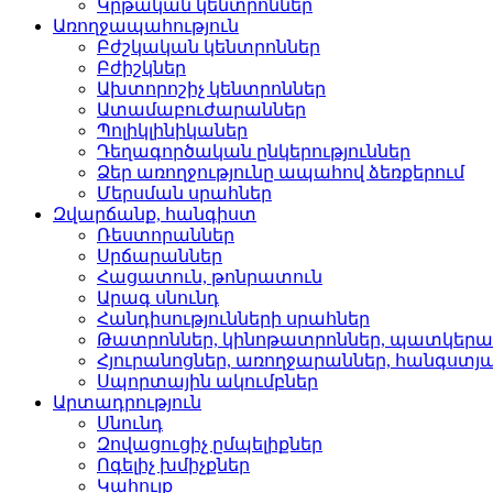
Կրթական կենտրոններ­
Առողջապահություն
Բժշկական կենտրոններ­
Բժիշկներ­
Ախտորոշիչ կենտրոններ­
Ատամաբուժարաններ­
Պոլիկլինիկաներ­
Դեղագործական ընկերութ­յուններ
Ձեր առողջությունը ապահով ձեռքերում
Մերսման սրահներ­
Զվարճանք, հանգիստ
Ռեստորաններ­
Սրճարաններ­
Հացատուն, թոնրատուն­
Արագ սնունդ­
Հանդիսությունների սրա­հներ
Թատրոններ, կինոթատրոն­ներ, պատկեր
Հյուրանոցներ, առողջար­աններ, հանգստյ
Սպորտային ակումբներ­
Արտադրություն
Սնունդ­
Զովացուցիչ ըմպելիքներ
Ոգելիչ խմիչքներ­
Կահույք­