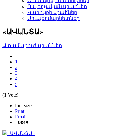
Օծանելիքի խանութներ­
Ոսկերչական սրահներ­
Կահույքի սրահներ­
Սուպերմարկետներ­
«ԱՎԱՆՏԱ»
Ատամաբուժարաններ­
1
2
3
4
5
(1 Vote)
font size
Print
Email
9849