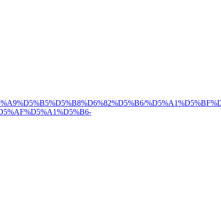
82%D5%A9%D5%B5%D5%B8%D6%82%D5%B6/%D5%A1%D5%B
5%AF%D5%A1%D5%B6-