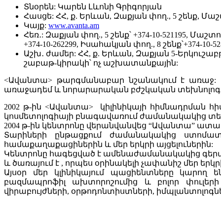
Տնօրեն:
Կարեն Լևոնի Գրիգորյան
Հասցե:
ՀՀ, ք. Երևան, Զաքյան փող., 5 շենք, Մաշ
Կայք:
www.avanta.am
Հեռ․:
Զաքյան փող., 5 շենք՝ +374-10-521195, Մաշտոց
+374-10-262299, Իսահակյան փող., 8 շենք՝+374-10-52
Աշխ․ ժամեր:
ՀՀ, ք. Երևան, Զաքյան 5-Երկուշաբթի-
շաբաթ-կիրակի՝ ոչ աշխատանքային:
<Ավանտա> թարգմանաբար նշանակում է առաջ: Սա
առաջադեմ և նորարարական բժշկական տեխնոլոգ
2002 թ-ին <Ավանտա> կիլինիկայի հիմնադրման 
կոսմետոլոգիայի բնագավառում ժամանակակից տեխ
2004 թ-ին կենտրոնը վերանվանվեց “Ավանտա” ա
Տարիների ընթացքում ժամանակակից ստոմատ
համաքաղաքացիներին և մեր երկրի այցելուներին:
Կենտրոնը հագեցված է ամենաժամանակակից գերմ
և ծառայում է , որպես օրինակելի չափանիշ մեր եր
Այսօր մեր կլինիկայում պացիենտները կարող 
բազմապրոֆիլ ախտորոշումից և բոլոր փուլերի 
վիրաբույժների, օրթոդոնտիստների, իմպլանտոլո