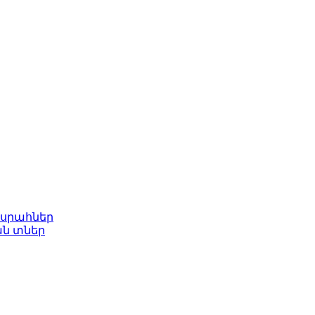
ասրահներ
ան տներ