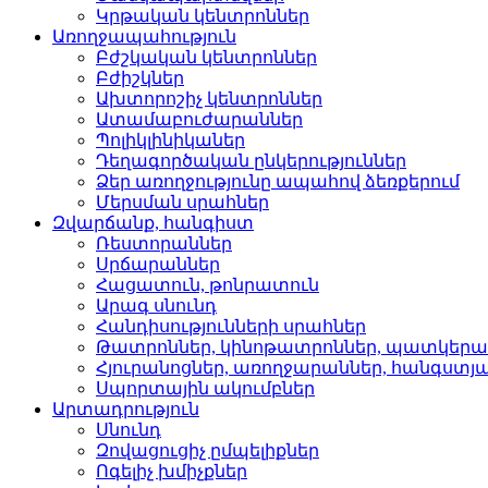
Կրթական կենտրոններ­
Առողջապահություն
Բժշկական կենտրոններ­
Բժիշկներ­
Ախտորոշիչ կենտրոններ­
Ատամաբուժարաններ­
Պոլիկլինիկաներ­
Դեղագործական ընկերութ­յուններ
Ձեր առողջությունը ապահով ձեռքերում
Մերսման սրահներ­
Զվարճանք, հանգիստ
Ռեստորաններ­
Սրճարաններ­
Հացատուն, թոնրատուն­
Արագ սնունդ­
Հանդիսությունների սրա­հներ
Թատրոններ, կինոթատրոն­ներ, պատկեր
Հյուրանոցներ, առողջար­աններ, հանգստյ
Սպորտային ակումբներ­
Արտադրություն
Սնունդ­
Զովացուցիչ ըմպելիքներ
Ոգելիչ խմիչքներ­