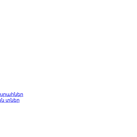
ասրահներ
ան տներ