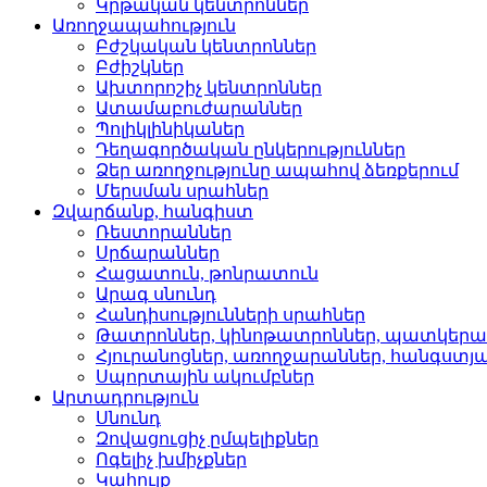
Կրթական կենտրոններ­
Առողջապահություն
Բժշկական կենտրոններ­
Բժիշկներ­
Ախտորոշիչ կենտրոններ­
Ատամաբուժարաններ­
Պոլիկլինիկաներ­
Դեղագործական ընկերութ­յուններ
Ձեր առողջությունը ապահով ձեռքերում
Մերսման սրահներ­
Զվարճանք, հանգիստ
Ռեստորաններ­
Սրճարաններ­
Հացատուն, թոնրատուն­
Արագ սնունդ­
Հանդիսությունների սրա­հներ
Թատրոններ, կինոթատրոն­ներ, պատկեր
Հյուրանոցներ, առողջար­աններ, հանգստյ
Սպորտային ակումբներ­
Արտադրություն
Սնունդ­
Զովացուցիչ ըմպելիքներ
Ոգելիչ խմիչքներ­
Կահույք­