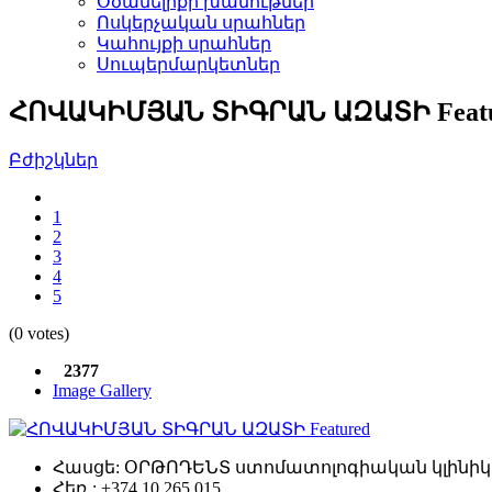
Օծանելիքի խանութներ­
Ոսկերչական սրահներ­
Կահույքի սրահներ­
Սուպերմարկետներ­
ՀՈՎԱԿԻՄՅԱՆ ՏԻԳՐԱՆ ԱԶԱՏԻ
Feat
Բժիշկներ­
1
2
3
4
5
(0 votes)
2377
Image Gallery
Featured
Հասցե:
ՕՐԹՈԴԵՆՏ ստոմատոլոգիական կլինիկա,
Հեռ․:
+374 10 265 015