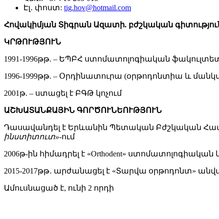
Էլ․ փոստ:
tig.hov@hotmail.com
Հովակիմյան Տիգրան Ազատի
. բ
ժշկական գիտությու
ԿՐԹՈՒԹՅՈՒՆ
1991-1996թթ. – ԵՊԲՀ ստոմատոլոգիական ֆակուլտե
1996-1999թթ. – Օրդինատուրա (օրթոդոնտիա և ման
2001թ. – ստացել է ԲԳԹ կոչում
ԱՇԽԱՏԱՆՔԱՅԻՆ ԳՈՐԾՈՒՆԵՈՒԹՅՈՒՆ
Դասավանդել է Երևանին Պետական Բժշկական Համա
ինստիտուտ
»-
ում
2006թ-ին հիմադրել է «Orthodent» ստոմատոլոգիական 
2015-2017թթ․ արժանացել է «Տարվա օրթոդոնտ» ան
Ամուսնացած է, ունի 2 որդի