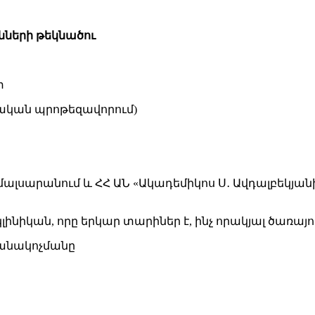
նների թեկնածու
տ
կական պրոթեզավորում)
լսարանում և ՀՀ ԱՆ «Ակադեմիկոս Ս․ Ավդալբեկյա
կլինիկան, որը երկար տարիներ է, ինչ որակյալ ծառայո
վանակոչմանը