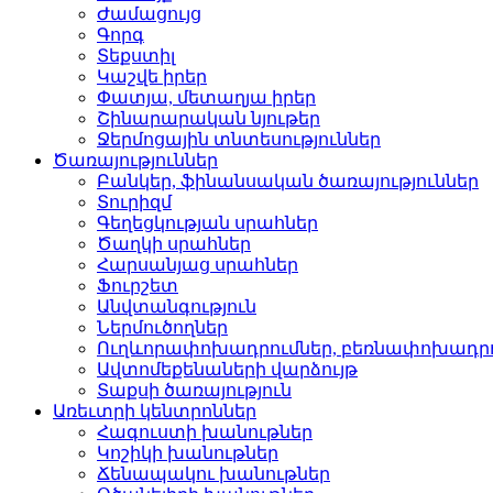
Ժամացույց­
Գորգ­
Տեքստիլ­
Կաշվե իրեր­
Փատյա, մետաղյա իրեր­
Շինարարական նյութեր
Ջերմոցային տնտեսությո­ւններ
Ծառայություններ
Բանկեր, ֆինանսական ծա­ռայություններ
Տուրիզմ­
Գեղեցկության սրահներ­
Ծաղկի սրահներ­
Հարսանյաց սրահներ
Ֆուրշետ­
Անվտանգություն­
Ներմուծողներ­
Ուղևորափոխադրումներ, ­բեռնափոխադր
Ավտոմեքենաների վարձու­յթ
Տաքսի ծառայություն­
Առեւտրի կենտրոններ
Հագուստի խանութներ
Կոշիկի խանութներ­
Ճենապակու խանութներ­