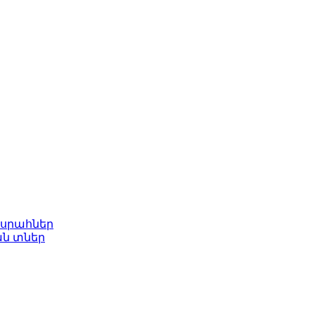
ասրահներ
ան տներ