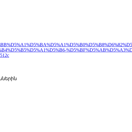
%B2%D5%BB%D5%A1%D5%BA%D5%A1%D5%B0%D5%B8%D6%8
B4%D5%B5%D5%A1%D5%B6-%D5%BF%D5%AB%D5%A3%D
512c
ններին