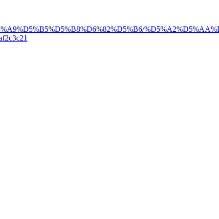
2%D5%A9%D5%B5%D5%B8%D6%82%D5%B6/%D5%A2%D5%AA
2c3c21