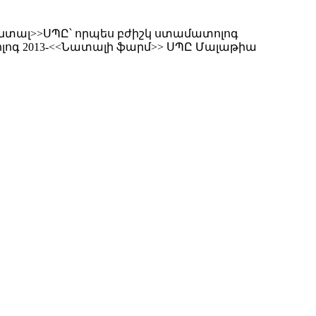
 Դենտալ>>ՍՊԸ՝ որպես բժիշկ ստամատոլոգ
լոգ 2013-<<Նատալի ֆարմ>> ՍՊԸ Մալաթիա