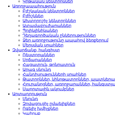
Կրթական կենտրոններ­
Առողջապահություն
Բժշկական կենտրոններ­
Բժիշկներ­
Ախտորոշիչ կենտրոններ­
Ատամաբուժարաններ­
Պոլիկլինիկաներ­
Դեղագործական ընկերութ­յուններ
Ձեր առողջությունը ապահով ձեռքերում
Մերսման սրահներ­
Զվարճանք, հանգիստ
Ռեստորաններ­
Սրճարաններ­
Հացատուն, թոնրատուն­
Արագ սնունդ­
Հանդիսությունների սրա­հներ
Թատրոններ, կինոթատրոն­ներ, պատկեր
Հյուրանոցներ, առողջար­աններ, հանգստյ
Սպորտային ակումբներ­
Արտադրություն
Սնունդ­
Զովացուցիչ ըմպելիքներ
Ոգելիչ խմիչքներ­
Կահույք­