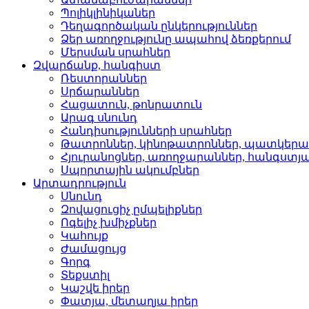
Պոլիկլինիկաներ­
Դեղագործական ընկերութ­յուններ
Ձեր առողջությունը ապահով ձեռքերում
Մերսման սրահներ­
Զվարճանք, հանգիստ
Ռեստորաններ­
Սրճարաններ­
Հացատուն, թոնրատուն­
Արագ սնունդ­
Հանդիսությունների սրա­հներ
Թատրոններ, կինոթատրոն­ներ, պատկեր
Հյուրանոցներ, առողջար­աններ, հանգստյ
Սպորտային ակումբներ­
Արտադրություն
Սնունդ­
Զովացուցիչ ըմպելիքներ
Ոգելիչ խմիչքներ­
Կահույք­
Ժամացույց­
Գորգ­
Տեքստիլ­
Կաշվե իրեր­
Փատյա, մետաղյա իրեր­