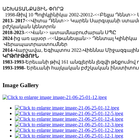
ԱՇԽԱՏԱՆՔԱՅԻՆ ՓՈՐՁ
1998-Թիվ 10 Պոլիկլինիկա 2002-20012-<<Բելլա Դեն
2013- 2017
<<Վիտա Դենտ>> Կարեն Սարգսյանի ստամա
բժշկական կենտրոն
2018-2023
-<<Վան>> ատամնաբուժարան ՍՊԸ
2024
-ից առ այսօր -<<Աթանեսյան>> Դենտալ Կլինիկա
Վերապատրաստումներ
2014-
Վարշավա, Եգիպտոս 2022-Վիեննա Միջազգային 
ԿՐԹՈՒԹՅՈՒՆ
1983-1993
-Երեւանի թիվ 161 անգլերեն լեզվի թեքումով
1993-1998-
Երեւանի հայկական բժշկական ինստիտո
Image Gallery