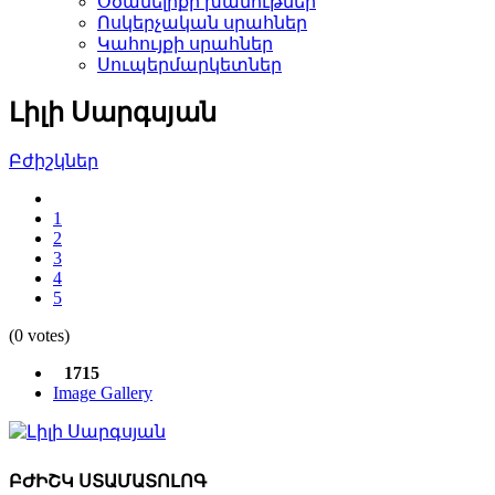
Օծանելիքի խանութներ­
Ոսկերչական սրահներ­
Կահույքի սրահներ­
Սուպերմարկետներ­
Լիլի Սարգսյան
Բժիշկներ­
1
2
3
4
5
(0 votes)
1715
Image Gallery
ԲԺԻՇԿ ՍՏԱՄԱՏՈԼՈԳ