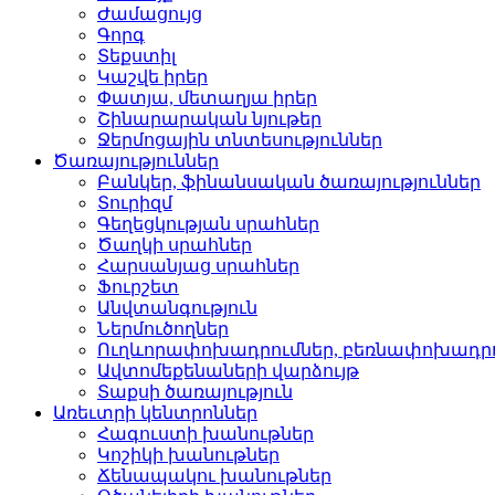
Ժամացույց­
Գորգ­
Տեքստիլ­
Կաշվե իրեր­
Փատյա, մետաղյա իրեր­
Շինարարական նյութեր
Ջերմոցային տնտեսությո­ւններ
Ծառայություններ
Բանկեր, ֆինանսական ծա­ռայություններ
Տուրիզմ­
Գեղեցկության սրահներ­
Ծաղկի սրահներ­
Հարսանյաց սրահներ
Ֆուրշետ­
Անվտանգություն­
Ներմուծողներ­
Ուղևորափոխադրումներ, ­բեռնափոխադր
Ավտոմեքենաների վարձու­յթ
Տաքսի ծառայություն­
Առեւտրի կենտրոններ
Հագուստի խանութներ
Կոշիկի խանութներ­
Ճենապակու խանութներ­