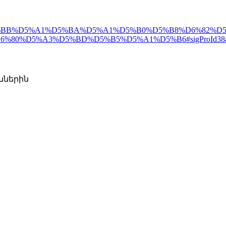
%B2%D5%BB%D5%A1%D5%BA%D5%A1%D5%B0%D5%B8%D6%8
0%D5%A3%D5%BD%D5%B5%D5%A1%D5%B6#sigProId38af
ններին