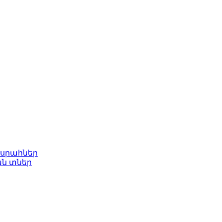
ասրահներ
ան տներ