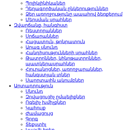
Պոլիկլինիկաներ­
Դեղագործական ընկերութ­յուններ
Ձեր առողջությունը ապահով ձեռքերում
Մերսման սրահներ­
Զվարճանք, հանգիստ
Ռեստորաններ­
Սրճարաններ­
Հացատուն, թոնրատուն­
Արագ սնունդ­
Հանդիսությունների սրա­հներ
Թատրոններ, կինոթատրոն­ներ,
պատկերասրահներ
Հյուրանոցներ, առողջար­աններ,
հանգստյան տներ
Սպորտային ակումբներ­
Արտադրություն
Սնունդ­
Զովացուցիչ ըմպելիքներ
Ոգելիչ խմիչքներ­
Կահույք­
Ժամացույց­
Գորգ­
Տեքստիլ­
Կաշվե իրեր­