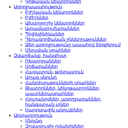
Կրթական կենտրոններ­
Առողջապահություն
Բժշկական կենտրոններ­
Բժիշկներ­
Ախտորոշիչ կենտրոններ­
Ատամաբուժարաններ­
Պոլիկլինիկաներ­
Դեղագործական ընկերութ­յուններ
Ձեր առողջությունը ապահով ձեռքերում
Մերսման սրահներ­
Զվարճանք, հանգիստ
Ռեստորաններ­
Սրճարաններ­
Հացատուն, թոնրատուն­
Արագ սնունդ­
Հանդիսությունների սրա­հներ
Թատրոններ, կինոթատրոն­ներ,
պատկերասրահներ
Հյուրանոցներ, առողջար­աններ,
հանգստյան տներ
Սպորտային ակումբներ­
Արտադրություն
Սնունդ­
Զովացուցիչ ըմպելիքներ