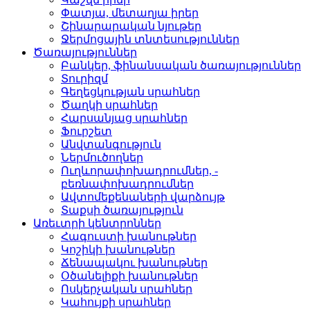
Փատյա, մետաղյա իրեր­
Շինարարական նյութեր
Ջերմոցային տնտեսությո­ւններ
Ծառայություններ
Բանկեր, ֆինանսական ծա­ռայություններ
Տուրիզմ­
Գեղեցկության սրահներ­
Ծաղկի սրահներ­
Հարսանյաց սրահներ
Ֆուրշետ­
Անվտանգություն­
Ներմուծողներ­
Ուղևորափոխադրումներ, ­
բեռնափոխադրումներ
Ավտոմեքենաների վարձու­յթ
Տաքսի ծառայություն­
Առեւտրի կենտրոններ
Հագուստի խանութներ
Կոշիկի խանութներ­
Ճենապակու խանութներ­
Օծանելիքի խանութներ­
Ոսկերչական սրահներ­
Կահույքի սրահներ­