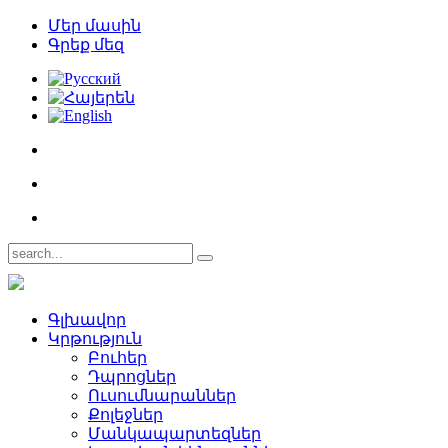
Մեր մասին
Գրեք մեզ
Գլխավոր
Կրթություն
Բուհեր­
Դպրոցներ­
Ուսումնարաններ­
Քոլեջներ­
Մանկապարտեզներ­