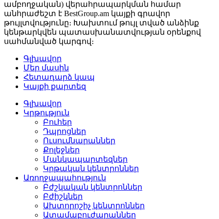
ամբողջական) վերահրապարկման համար
անհրաժեշտ է BestGroup.am կայքի գրավոր
թույլտվությունը։ Խախտում թույլ տված անձինք
կենթարկվեն պատասխանատվության օրենքով
սահմանված կարգով։
Գլխավոր
Մեր մասին
Հետադարձ կապ
Կայքի քարտեզ
Գլխավոր
Կրթություն
Բուհեր­
Դպրոցներ­
Ուսումնարաններ­
Քոլեջներ­
Մանկապարտեզներ­
Կրթական կենտրոններ­
Առողջապահություն
Բժշկական կենտրոններ­
Բժիշկներ­
Ախտորոշիչ կենտրոններ­
Ատամաբուժարաններ­