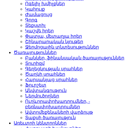
Ոգելիչ խմիչքներ­
Կահույք­
Ժամացույց­
Գորգ­
Տեքստիլ­
Կաշվե իրեր­
Փատյա, մետաղյա իրեր­
Շինարարական նյութեր
Ջերմոցային տնտեսությո­ւններ
Ծառայություններ
Բանկեր, ֆինանսական ծա­ռայություններ
Տուրիզմ­
Գեղեցկության սրահներ­
Ծաղկի սրահներ­
Հարսանյաց սրահներ
Ֆուրշետ­
Անվտանգություն­
Ներմուծողներ­
Ուղևորափոխադրումներ, ­
բեռնափոխադրումներ
Ավտոմեքենաների վարձու­յթ
Տաքսի ծառայություն­
Առեւտրի կենտրոններ