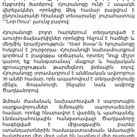
էկզոտիկ ծառերով: Հյուրանոցը ունի 2 ապակե
վերելակներ, որոնցից Ձեզ համար բացվում է
ընդունարանի հիանալի տեսարանը` յուրահատուկ
"’Նոր Ռուս" լաունջ բարով:
Հյուրանոցի բոլոր հարկերում տեղադրված է
աուդիո-ձայնարկիչներ որոնցից հնչում է հաճելի և
մեղմիկ երաժշտություն: "Hotel Russia"-ն հյուրանոցը
հսկվում է շուրջօրյա: Հյուրանոցի նախամուտքում
գործում է բացօթյա սրճարան, որտեղ Դուք միշտ
կարող եք հանգստանալ` մաքուր և հայկական
զբոսաշրջության թարմեցնող լեռնային օդով:
Հյուրանոցը տրամադրում է անձնական ավտոբուս
30 անձի համար, որն ապահովում է տեղափոխումը
մինչև ճոպանուղի, ինչպես նաև ամբողջ
Ծաղկաձորով:
Ձմռան ժամանակ նախատեսված է սպորտային
սարքավորումներ ձմեռային սպորտաձևերի
համար, որոնք հնարավոր է վարձել և պահպանել:
Լեռնադահուկային հանգստավայր Ծաղկաձորը
հագեցված է միջազգային բարձր
ստանդարտներին համապատասխան։ Ամառային
հանգիստը մեր մոտ անց են կացնում մեր քաղաքի