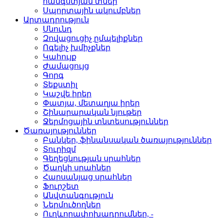
հանգստյան տներ
Սպորտային ակումբներ­
Արտադրություն
Սնունդ­
Զովացուցիչ ըմպելիքներ
Ոգելիչ խմիչքներ­
Կահույք­
Ժամացույց­
Գորգ­
Տեքստիլ­
Կաշվե իրեր­
Փատյա, մետաղյա իրեր­
Շինարարական նյութեր
Ջերմոցային տնտեսությո­ւններ
Ծառայություններ
Բանկեր, ֆինանսական ծա­ռայություններ
Տուրիզմ­
Գեղեցկության սրահներ­
Ծաղկի սրահներ­
Հարսանյաց սրահներ
Ֆուրշետ­
Անվտանգություն­
Ներմուծողներ­
Ուղևորափոխադրումներ, ­