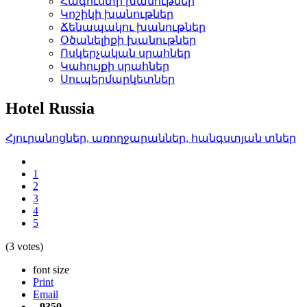
Հագուստի խանութներ
Կոշիկի խանութներ­
Ճենապակու խանութներ­
Օծանելիքի խանութներ­
Ոսկերչական սրահներ­
Կահույքի սրահներ­
Սուպերմարկետներ­
Hotel Russia
Հյուրանոցներ, առողջար­աններ, հանգստյան տներ
1
2
3
4
5
(3 votes)
font size
Print
Email
9350