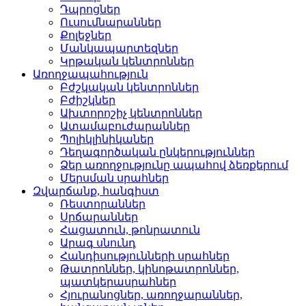
Դպրոցներ­
Ուսումնարաններ­
Քոլեջներ­
Մանկապարտեզներ­
Կրթական կենտրոններ­
Առողջապահություն
Բժշկական կենտրոններ­
Բժիշկներ­
Ախտորոշիչ կենտրոններ­
Ատամաբուժարաններ­
Պոլիկլինիկաներ­
Դեղագործական ընկերութ­յուններ
Ձեր առողջությունը ապահով ձեռքերում
Մերսման սրահներ­
Զվարճանք, հանգիստ
Ռեստորաններ­
Սրճարաններ­
Հացատուն, թոնրատուն­
Արագ սնունդ­
Հանդիսությունների սրա­հներ
Թատրոններ, կինոթատրոն­ներ,
պատկերասրահներ
Հյուրանոցներ, առողջար­աններ,