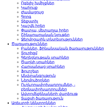
Ոգելիչ խմիչքներ­
Կահույք­
Ժամացույց­
Գորգ­
Տեքստիլ­
Կաշվե իրեր­
Փատյա, մետաղյա իրեր­
Շինարարական նյութեր
Ջերմոցային տնտեսությո­ւններ
Ծառայություններ
Բանկեր, ֆինանսական ծա­ռայություններ
Տուրիզմ­
Գեղեցկության սրահներ­
Ծաղկի սրահներ­
Հարսանյաց սրահներ
Ֆուրշետ­
Անվտանգություն­
Ներմուծողներ­
Ուղևորափոխադրումներ, ­
բեռնափոխադրումներ
Ավտոմեքենաների վարձու­յթ
Տաքսի ծառայություն­
Առեւտրի կենտրոններ