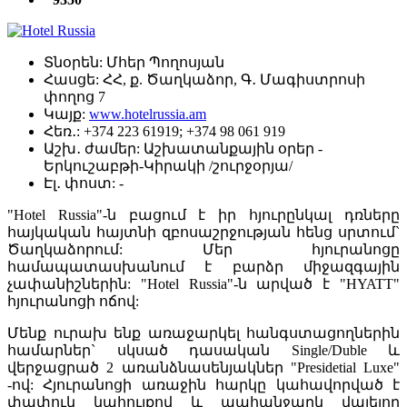
Տնօրեն:
Մհեր Պողոսյան
Հասցե:
ՀՀ, ք. Ծաղկաձոր, Գ․ Մագիստրոսի
փողոց 7
Կայք:
www.hotelrussia.am
Հեռ․:
+374 223 61919; +374 98 061 919
Աշխ․ ժամեր:
Աշխատանքային օրեր -
Երկուշաբթի-Կիրակի /շուրջօրյա/
Էլ․ փոստ:
-
"Hotel Russia"-ն բացում է իր հյուրընկալ դռները
հայկական հայտնի զբոսաշրջության հենց սրտում`
Ծաղկաձորում: Մեր հյուրանոցը
համապատասխանում է բարձր միջազգային
չափանիշներին: "Hotel Russia"-ն արված է "HYATT"
հյուրանոցի ոճով:
Մենք ուրախ ենք առաջարկել հանգստացողներին
համարներ` սկսած դասական Single/Duble և
վերջացրած 2 առանձնասենյակներ "Presidetial Luxe"
-ով: Հյուրանոցի առաջին հարկը կահավորված է
փափուկ կահույքով և պահանջարկ վայելող