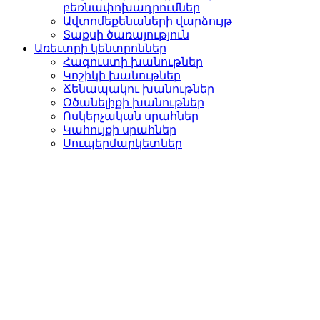
բեռնափոխադրումներ
Ավտոմեքենաների վարձու­յթ
Տաքսի ծառայություն­
Առեւտրի կենտրոններ
Հագուստի խանութներ
Կոշիկի խանութներ­
Ճենապակու խանութներ­
Օծանելիքի խանութներ­
Ոսկերչական սրահներ­
Կահույքի սրահներ­
Սուպերմարկետներ­