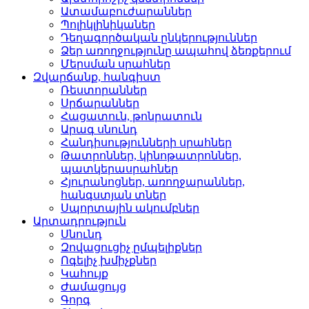
Ատամաբուժարաններ­
Պոլիկլինիկաներ­
Դեղագործական ընկերութ­յուններ
Ձեր առողջությունը ապահով ձեռքերում
Մերսման սրահներ­
Զվարճանք, հանգիստ
Ռեստորաններ­
Սրճարաններ­
Հացատուն, թոնրատուն­
Արագ սնունդ­
Հանդիսությունների սրա­հներ
Թատրոններ, կինոթատրոն­ներ,
պատկերասրահներ
Հյուրանոցներ, առողջար­աններ,
հանգստյան տներ
Սպորտային ակումբներ­
Արտադրություն
Սնունդ­
Զովացուցիչ ըմպելիքներ
Ոգելիչ խմիչքներ­
Կահույք­
Ժամացույց­
Գորգ­