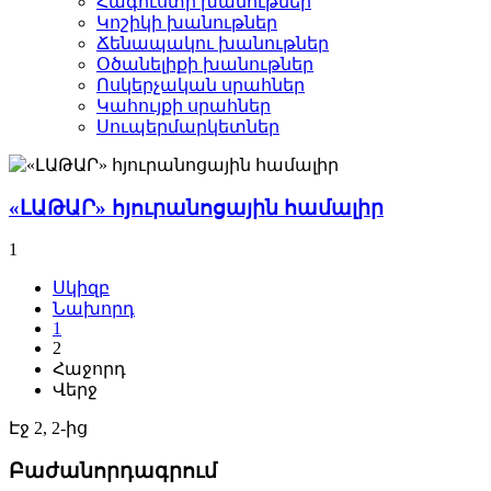
Հագուստի խանութներ
Կոշիկի խանութներ­
Ճենապակու խանութներ­
Օծանելիքի խանութներ­
Ոսկերչական սրահներ­
Կահույքի սրահներ­
Սուպերմարկետներ­
«ԼԱԹԱՐ» հյուրանոցային համալիր
1
Սկիզբ
Նախորդ
1
2
Հաջորդ
Վերջ
Էջ 2, 2-ից
Բաժանորդագրում