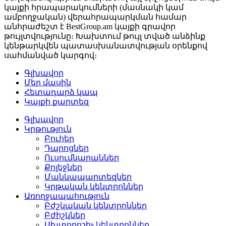
կայքի հրապարակումների (մասնակի կամ
ամբողջական) վերահրապարկման համար
անհրաժեշտ է BestGroup.am կայքի գրավոր
թույլտվությունը։ Խախտում թույլ տված անձինք
կենթարկվեն պատասխանատվության օրենքով
սահմանված կարգով։
Գլխավոր
Մեր մասին
Հետադարձ կապ
Կայքի քարտեզ
Գլխավոր
Կրթություն
Բուհեր­
Դպրոցներ­
Ուսումնարաններ­
Քոլեջներ­
Մանկապարտեզներ­
Կրթական կենտրոններ­
Առողջապահություն
Բժշկական կենտրոններ­
Բժիշկներ­
Ախտորոշիչ կենտրոններ­