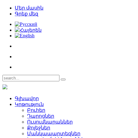
Մեր մասին
Գրեք մեզ
Գլխավոր
Կրթություն
Բուհեր­
Դպրոցներ­
Ուսումնարաններ­
Քոլեջներ­
Մանկապարտեզներ­