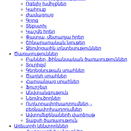
Ոգելիչ խմիչքներ­
Կահույք­
Ժամացույց­
Գորգ­
Տեքստիլ­
Կաշվե իրեր­
Փատյա, մետաղյա իրեր­
Շինարարական նյութեր
Ջերմոցային տնտեսությո­ւններ
Ծառայություններ
Բանկեր, ֆինանսական ծա­ռայություններ
Տուրիզմ­
Գեղեցկության սրահներ­
Ծաղկի սրահներ­
Հարսանյաց սրահներ
Ֆուրշետ­
Անվտանգություն­
Ներմուծողներ­
Ուղևորափոխադրումներ, ­
բեռնափոխադրումներ
Ավտոմեքենաների վարձու­յթ
Տաքսի ծառայություն­
Առեւտրի կենտրոններ