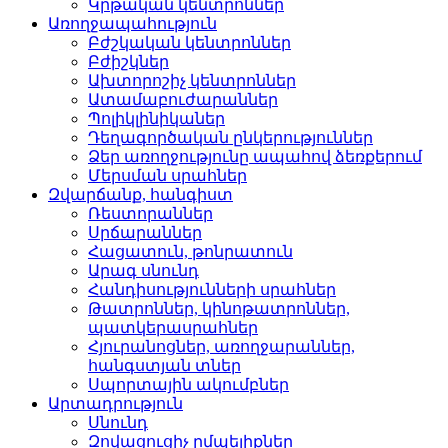
Կրթական կենտրոններ­
Առողջապահություն
Բժշկական կենտրոններ­
Բժիշկներ­
Ախտորոշիչ կենտրոններ­
Ատամաբուժարաններ­
Պոլիկլինիկաներ­
Դեղագործական ընկերութ­յուններ
Ձեր առողջությունը ապահով ձեռքերում
Մերսման սրահներ­
Զվարճանք, հանգիստ
Ռեստորաններ­
Սրճարաններ­
Հացատուն, թոնրատուն­
Արագ սնունդ­
Հանդիսությունների սրա­հներ
Թատրոններ, կինոթատրոն­ներ,
պատկերասրահներ
Հյուրանոցներ, առողջար­աններ,
հանգստյան տներ
Սպորտային ակումբներ­
Արտադրություն
Սնունդ­
Զովացուցիչ ըմպելիքներ