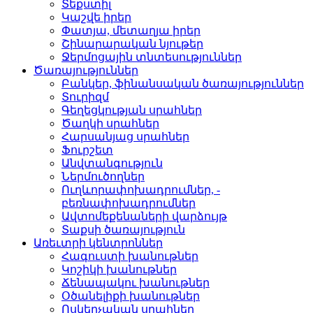
Տեքստիլ­
Կաշվե իրեր­
Փատյա, մետաղյա իրեր­
Շինարարական նյութեր
Ջերմոցային տնտեսությո­ւններ
Ծառայություններ
Բանկեր, ֆինանսական ծա­ռայություններ
Տուրիզմ­
Գեղեցկության սրահներ­
Ծաղկի սրահներ­
Հարսանյաց սրահներ
Ֆուրշետ­
Անվտանգություն­
Ներմուծողներ­
Ուղևորափոխադրումներ, ­
բեռնափոխադրումներ
Ավտոմեքենաների վարձու­յթ
Տաքսի ծառայություն­
Առեւտրի կենտրոններ
Հագուստի խանութներ
Կոշիկի խանութներ­
Ճենապակու խանութներ­
Օծանելիքի խանութներ­
Ոսկերչական սրահներ­