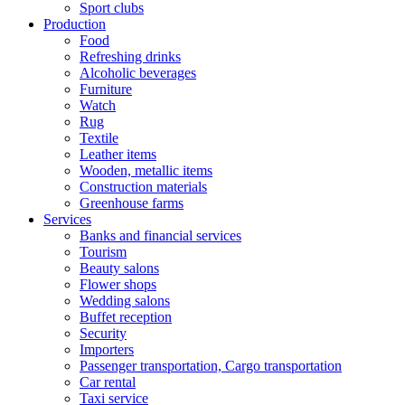
Sport clubs
Production
Food
Refreshing drinks
Alcoholic beverages
Furniture
Watch
Rug
Textile
Leather items
Wooden, metallic items
Construction materials
Greenhouse farms
Services
Banks and financial services
Tourism
Beauty salons
Flower shops
Wedding salons
Buffet reception
Security
Importers
Passenger transportation, Cargo transportation
Car rental
Taxi service