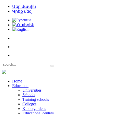
Մեր մասին
Գրեք մեզ
Home
Education
Universities
Schools
Training schools
Colleges
Kindergardens
Educational centres