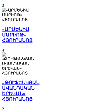
3
«ԱՐՄԵՆԻԱ
ՄԱՐԻՈԹ»
ՀՅՈՒՐԱՆՈՑ
4
«ԹՈՒՖԵՆԿՅԱՆ
ԱՎԱՆԴԱԿԱՆ
ԵՐԵՎԱՆ»
ՀՅՈՒՐԱՆՈՑ
2