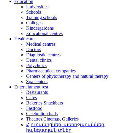
Education
Universities
Schools
Training schools
Colleges
Kindergardens
Educational centres
Healthcare
Medical centres
Doctors
Diagnostic centres
Dental clinics
Polyclinics
Pharmaceutical companies
Centers of phytotherapy and natural therapy
Spa centers
Entertainment,rest
Restaurants
Cafes
Bakeries,Snackbars
Fastfood
Celebration halls
Theatres,Cinemas, Galleries
Հյուրանոցներ, առողջար­աններ,
հանգստյան տներ