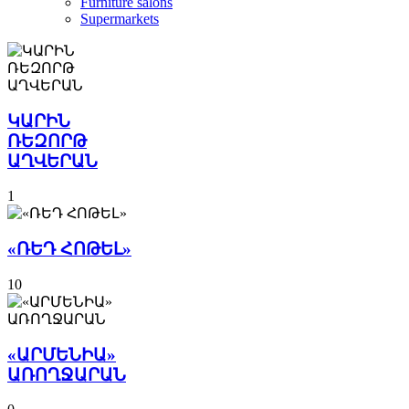
Furniture salons
Supermarkets
ԿԱՐԻՆ
ՌԵԶՈՐԹ
ԱՂՎԵՐԱՆ
1
«ՌԵԴ ՀՈԹԵԼ»
10
«ԱՐՄԵՆԻԱ»
ԱՌՈՂՋԱՐԱՆ