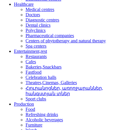
Healthcare
Medical centres
Doctors
Diagnostic centres
Dental clinics
Polyclinics
Pharmaceutical companies
Centers of phytotherapy and natural therapy
Spa centers
Entertainment,rest
Restaurants
Cafes
Bakeries,Snackbars
Fastfood
Celebration halls
Theatres,Cinemas, Galleries
Հյուրանոցներ, առողջար­աններ,
հանգստյան տներ
Sport clubs
Production
Food
Refreshing drinks
Alcoholic beverages
Furniture