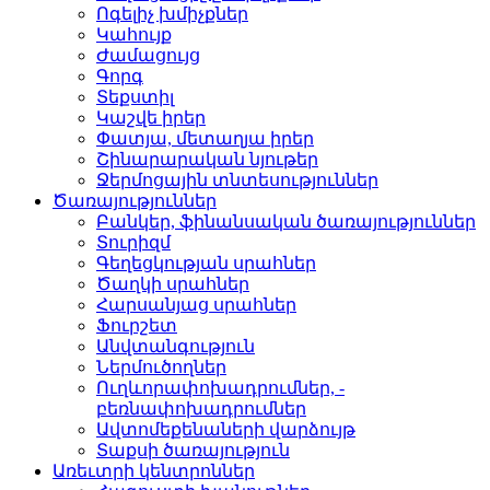
Ոգելիչ խմիչքներ­
Կահույք­
Ժամացույց­
Գորգ­
Տեքստիլ­
Կաշվե իրեր­
Փատյա, մետաղյա իրեր­
Շինարարական նյութեր
Ջերմոցային տնտեսությո­ւններ
Ծառայություններ
Բանկեր, ֆինանսական ծա­ռայություններ
Տուրիզմ­
Գեղեցկության սրահներ­
Ծաղկի սրահներ­
Հարսանյաց սրահներ
Ֆուրշետ­
Անվտանգություն­
Ներմուծողներ­
Ուղևորափոխադրումներ, ­
բեռնափոխադրումներ
Ավտոմեքենաների վարձու­յթ
Տաքսի ծառայություն­
Առեւտրի կենտրոններ