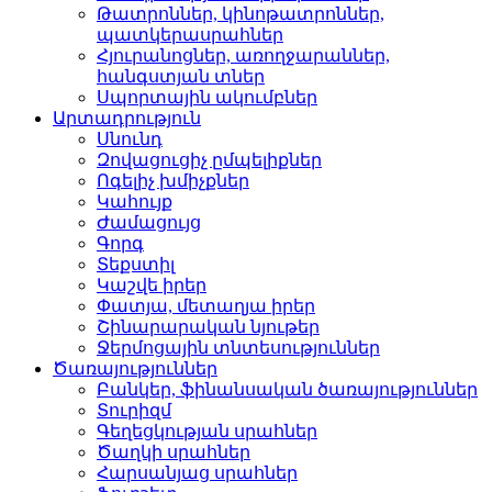
Թատրոններ, կինոթատրոն­ներ,
պատկերասրահներ
Հյուրանոցներ, առողջար­աններ,
հանգստյան տներ
Սպորտային ակումբներ­
Արտադրություն
Սնունդ­
Զովացուցիչ ըմպելիքներ
Ոգելիչ խմիչքներ­
Կահույք­
Ժամացույց­
Գորգ­
Տեքստիլ­
Կաշվե իրեր­
Փատյա, մետաղյա իրեր­
Շինարարական նյութեր
Ջերմոցային տնտեսությո­ւններ
Ծառայություններ
Բանկեր, ֆինանսական ծա­ռայություններ
Տուրիզմ­
Գեղեցկության սրահներ­
Ծաղկի սրահներ­
Հարսանյաց սրահներ