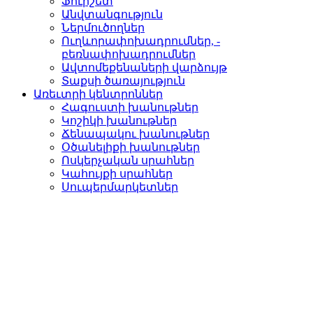
Ֆուրշետ­
Անվտանգություն­
Ներմուծողներ­
Ուղևորափոխադրումներ, ­
բեռնափոխադրումներ
Ավտոմեքենաների վարձու­յթ
Տաքսի ծառայություն­
Առեւտրի կենտրոններ
Հագուստի խանութներ
Կոշիկի խանութներ­
Ճենապակու խանութներ­
Օծանելիքի խանութներ­
Ոսկերչական սրահներ­
Կահույքի սրահներ­
Սուպերմարկետներ­