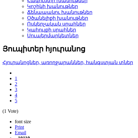
Հագուստի խանութներ
Կոշիկի խանութներ­
Ճենապակու խանութներ­
Օծանելիքի խանութներ­
Ոսկերչական սրահներ­
Կահույքի սրահներ­
Սուպերմարկետներ­
Յուպիտեր հյուրանոց
Հյուրանոցներ, առողջար­աններ, հանգստյան տներ
1
2
3
4
5
(1 Vote)
font size
Print
Email