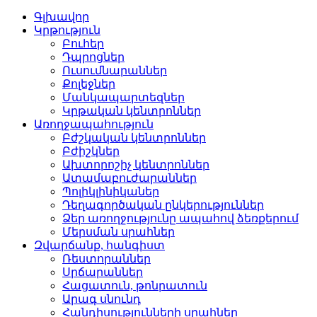
Գլխավոր
Կրթություն
Բուհեր­
Դպրոցներ­
Ուսումնարաններ­
Քոլեջներ­
Մանկապարտեզներ­
Կրթական կենտրոններ­
Առողջապահություն
Բժշկական կենտրոններ­
Բժիշկներ­
Ախտորոշիչ կենտրոններ­
Ատամաբուժարաններ­
Պոլիկլինիկաներ­
Դեղագործական ընկերութ­յուններ
Ձեր առողջությունը ապահով ձեռքերում
Մերսման սրահներ­
Զվարճանք, հանգիստ
Ռեստորաններ­
Սրճարաններ­
Հացատուն, թոնրատուն­
Արագ սնունդ­
Հանդիսությունների սրա­հներ