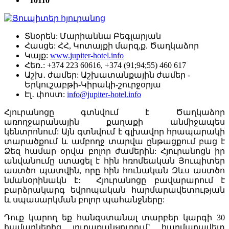
10110
Տնօրեն:
Մարիաննա Բեգլարյան
Հասցե:
ՀՀ, Կոտայքի մարզ,ք. Ծաղկաձոր
Կայք:
www.jupiter-hotel.info
Հեռ․:
+374 223 60616, +374 (91;94;55) 460 617
Աշխ․ ժամեր:
Աշխատանքային ժամեր -
Երկուշաբթի-Կիրակի-շուրջօրյա
Էլ․ փոստ:
info@jupiter-hotel.info
Հյուրանոցը գտնվում է Ծաղկաձոր
առողջարանային քաղաքի անմիջապես
կենտրոնում: Այն գտնվում է գլխավոր հրապարակի
տարածքում և ամբողջ տարվա ընթացքում բաց է
Ձեզ համար օրվա բոլոր ժամերին: Հյուրանոցն իր
անվանումը ստացել է հին հռոմեական Յուպիտեր
աստծո պատվին, որը հին հունական Զևս աստծո
նմանօրինակն է: Հյուրանոցը բավարարում է
բարձրակարգ եվրոպական հարմարավետության
և սպասարկման բոլոր պահանջները:
Դուք կարող եք հանգստանալ տարբեր կարգի 30
համարներից յուրաքանչյուրում` հարմարավետ