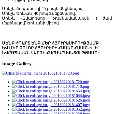
Մինչև ճոպանուղի` 5 րոպե մեքենայով:
Մինչև Երևան` 40 րոպե մեքենայով:
Մինչև «Զվարթնոց» օդանավակայան` 1 ժամ
մեքենայով` Երևանի միջով
ՄԵՆՔ ՀՊԱՐՏ ԵՆՔ ՄԵՐ ՀՅՈՒՐԱՍԻՐՈՒԹՅԱՄԲ
ԵՎ ՄԵՐ ԲՈԼՈՐ ՀՅՈՒՐԵՐԻ ՀԱՄԱՐ ՀԱՍԱՆԵԼԻ՝
ԵՎՐՈՊԱԿԱՆ ԿԱՐԳԻ ՀԱՐՄԱՐԱՎԵՏՈՒԹՅԱՄԲ:
Image Gallery