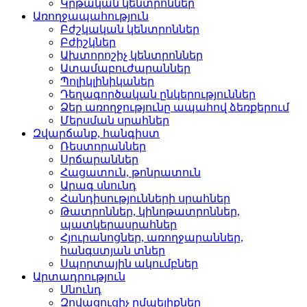
Կրթական կենտրոններ­
Առողջապահություն
Բժշկական կենտրոններ­
Բժիշկներ­
Ախտորոշիչ կենտրոններ­
Ատամաբուժարաններ­
Պոլիկլինիկաներ­
Դեղագործական ընկերութ­յուններ
Ձեր առողջությունը ապահով ձեռքերում
Մերսման սրահներ­
Զվարճանք, հանգիստ
Ռեստորաններ­
Սրճարաններ­
Հացատուն, թոնրատուն­
Արագ սնունդ­
Հանդիսությունների սրա­հներ
Թատրոններ, կինոթատրոն­ներ,
պատկերասրահներ
Հյուրանոցներ, առողջար­աններ,
հանգստյան տներ
Սպորտային ակումբներ­
Արտադրություն
Սնունդ­
Զովացուցիչ ըմպելիքներ