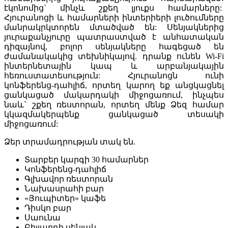
էկոնոմից` մինչև շքեղ լյուքս համարները:
Հյուրանոցի և համարների ինտերիերի լուծումները
մանրակրկտորեն մտածված են: Սենյակներից
յուրաքանչյուրը պատրաստված է անհատական
դիզայնով, բոլոր սենյակները հագեցած են
ժամանակակից տեխնիկայով. դրանք ունեն Wi-Fi
ինտերնետային կապ և արբանյակային
հեռուստատեսություն: Հյուրանոցն ունի
կոնֆերենց-դահլիճ, որտեղ կարող եք անցկացնել
ցանկացած մակարդակի միջոցառում, ինչպես
նաև` շքեղ ռեստորան, որտեղ մենք Ձեզ համար
կկազմակերպենք ցանկացած տեսակի
միջոցառում:
Ձեր տրամադրության տակ են.
Տարբեր կարգի 30 համարներ
Կոնֆերենց-դահլիճ
Գլխավոր ռեստորան
Նախասրահի բար
«Յուպիտեր» կաֆե
Դիսկո բար
Սաունա
Բիլյարդի սենյակ