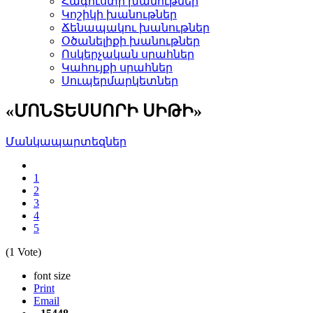
Հագուստի խանութներ
Կոշիկի խանութներ­
Ճենապակու խանութներ­
Օծանելիքի խանութներ­
Ոսկերչական սրահներ­
Կահույքի սրահներ­
Սուպերմարկետներ­
«ՄՈՆՏԵՍՍՈՐԻ ՍԻԹԻ»
Մանկապարտեզներ­
1
2
3
4
5
(1 Vote)
font size
Print
Email