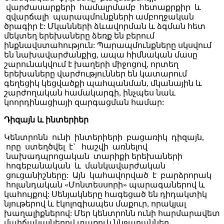
վարժասարքերի համալրմամբ հետաքրքիր և
զվարճալի պարապմունքների ամբողջական
ծրագիր է: Մկանների ձևավորման և ձգման հետ
մեկտեղ երեխաները ձեռք են բերում
ինքնավստահություն: Պարապմունքները սկսվում
են նախավարժանքից, ապա հիմնական մասը
շարունակվում է խաղերի միջոցով, որտեղ
երեխաները վարժություններ են կատարում
գեղեցիկ կեցվածքի պահպանման, մկանային և
շարժողական համակարգի, ինչպես նաև
կոորդինացիայի զարգացման համար:
Դիզայն և ինտերիեր
Կենտրոնն ունի ինտերիերի բացառիկ դիզայն,
որը ստեղծվել է` հաշվի առնելով
նախադպրոցական տարիքի երեխաների
հոգեբանական և մանկավարժական
ցուցանիշները: Այն կահավորված է բարձրորակ
հոլանդական «Մոնտեսսորի» պարագաներով և
կահույքով: Սենյակները հագեցած են դիդակտիկ
նյութերով և էկոլոգիապես մաքուր, որակյալ
խաղալիքներով: Մեր կենտրոնն ունի հարմարավետ
մահճակալներով տաքուկ ննջարաններ,