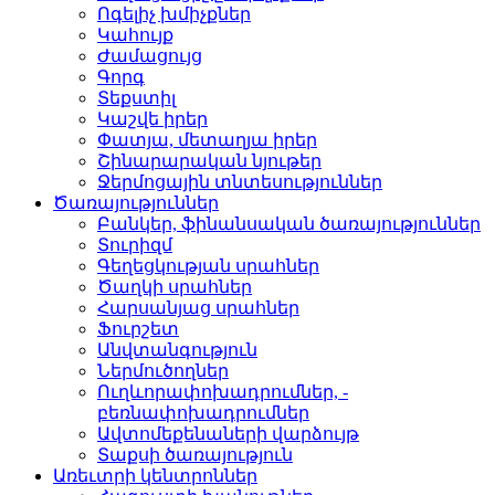
Ոգելիչ խմիչքներ­
Կահույք­
Ժամացույց­
Գորգ­
Տեքստիլ­
Կաշվե իրեր­
Փատյա, մետաղյա իրեր­
Շինարարական նյութեր
Ջերմոցային տնտեսությո­ւններ
Ծառայություններ
Բանկեր, ֆինանսական ծա­ռայություններ
Տուրիզմ­
Գեղեցկության սրահներ­
Ծաղկի սրահներ­
Հարսանյաց սրահներ
Ֆուրշետ­
Անվտանգություն­
Ներմուծողներ­
Ուղևորափոխադրումներ, ­
բեռնափոխադրումներ
Ավտոմեքենաների վարձու­յթ
Տաքսի ծառայություն­
Առեւտրի կենտրոններ