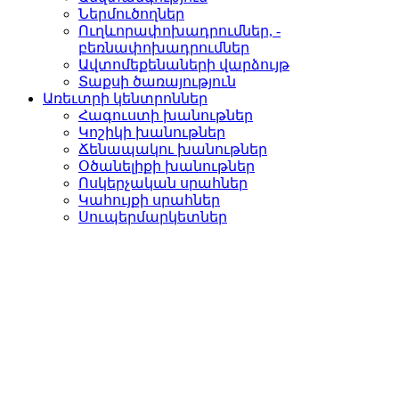
Ներմուծողներ­
Ուղևորափոխադրումներ, ­
բեռնափոխադրումներ
Ավտոմեքենաների վարձու­յթ
Տաքսի ծառայություն­
Առեւտրի կենտրոններ
Հագուստի խանութներ
Կոշիկի խանութներ­
Ճենապակու խանութներ­
Օծանելիքի խանութներ­
Ոսկերչական սրահներ­
Կահույքի սրահներ­
Սուպերմարկետներ­