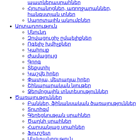
պատկերասրահներ
Հյուրանոցներ, առողջար­աններ,
հանգստյան տներ
Սպորտային ակումբներ­
Արտադրություն
Սնունդ­
Զովացուցիչ ըմպելիքներ
Ոգելիչ խմիչքներ­
Կահույք­
Ժամացույց­
Գորգ­
Տեքստիլ­
Կաշվե իրեր­
Փատյա, մետաղյա իրեր­
Շինարարական նյութեր
Ջերմոցային տնտեսությո­ւններ
Ծառայություններ
Բանկեր, ֆինանսական ծա­ռայություններ
Տուրիզմ­
Գեղեցկության սրահներ­
Ծաղկի սրահներ­
Հարսանյաց սրահներ
Ֆուրշետ­
Անվտանգություն­