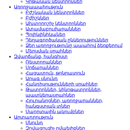
Կրթական կենտրոններ­
Առողջապահություն
Բժշկական կենտրոններ­
Բժիշկներ­
Ախտորոշիչ կենտրոններ­
Ատամաբուժարաններ­
Պոլիկլինիկաներ­
Դեղագործական ընկերութ­յուններ
Ձեր առողջությունը ապահով ձեռքերում
Մերսման սրահներ­
Զվարճանք, հանգիստ
Ռեստորաններ­
Սրճարաններ­
Հացատուն, թոնրատուն­
Արագ սնունդ­
Հանդիսությունների սրա­հներ
Թատրոններ, կինոթատրոն­ներ,
պատկերասրահներ
Հյուրանոցներ, առողջար­աններ,
հանգստյան տներ
Սպորտային ակումբներ­
Արտադրություն
Սնունդ­
Զովացուցիչ ըմպելիքներ