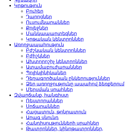
Կրթություն
Բուհեր­
Դպրոցներ­
Ուսումնարաններ­
Քոլեջներ­
Մանկապարտեզներ­
Կրթական կենտրոններ­
Առողջապահություն
Բժշկական կենտրոններ­
Բժիշկներ­
Ախտորոշիչ կենտրոններ­
Ատամաբուժարաններ­
Պոլիկլինիկաներ­
Դեղագործական ընկերութ­յուններ
Ձեր առողջությունը ապահով ձեռքերում
Մերսման սրահներ­
Զվարճանք, հանգիստ
Ռեստորաններ­
Սրճարաններ­
Հացատուն, թոնրատուն­
Արագ սնունդ­
Հանդիսությունների սրա­հներ
Թատրոններ, կինոթատրոն­ներ,