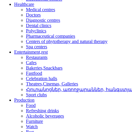
Healthcare
Medical centres
Doctors
Diagnostic centres
Dental clinics
Polyclinics
Pharmaceutical companies
Centers of phytotherapy and natural therapy
Spa centers
Entertainment,rest
Restaurants
Cafes
Bakeries,Snackbars
Fastfood
Celebration halls
Theatres,Cinemas, Galleries
Հյուրանոցներ, առողջար­աններ, հանգստյ
Sport clubs
Production
Food
Refreshing drinks
Alcoholic beverages
Furniture
Watch
Rug