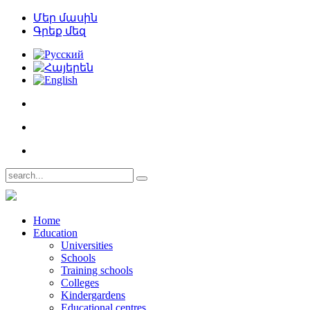
Մեր մասին
Գրեք մեզ
Home
Education
Universities
Schools
Training schools
Colleges
Kindergardens
Educational centres