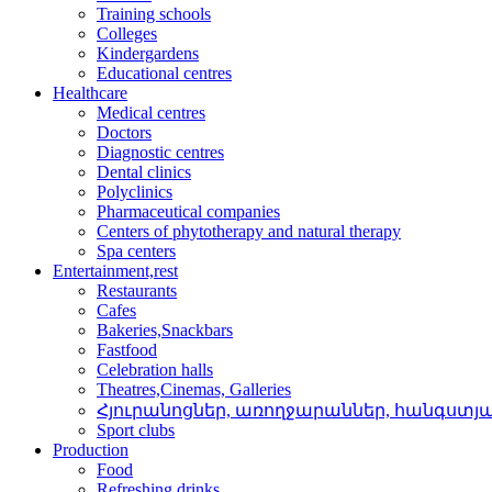
Training schools
Colleges
Kindergardens
Educational centres
Healthcare
Medical centres
Doctors
Diagnostic centres
Dental clinics
Polyclinics
Pharmaceutical companies
Centers of phytotherapy and natural therapy
Spa centers
Entertainment,rest
Restaurants
Cafes
Bakeries,Snackbars
Fastfood
Celebration halls
Theatres,Cinemas, Galleries
Հյուրանոցներ, առողջար­աններ, հանգստյ
Sport clubs
Production
Food
Refreshing drinks