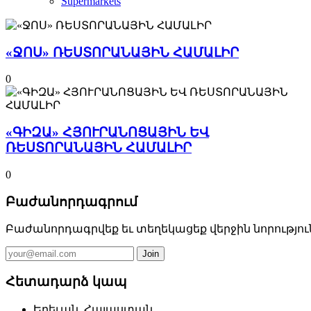
Supermarkets
«ՋՈՍ» ՌԵՍՏՈՐԱՆԱՅԻՆ ՀԱՄԱԼԻՐ
0
«ԳԻԶԱ» ՀՅՈՒՐԱՆՈՑԱՅԻՆ ԵՎ
ՌԵՍՏՈՐԱՆԱՅԻՆ ՀԱՄԱԼԻՐ
0
Բաժանորդագրում
Բաժանորդագրվեք եւ տեղեկացեք վերջին նորությու
Հետադարձ կապ
Երեւան, Հայաստան