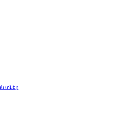
ան տներ