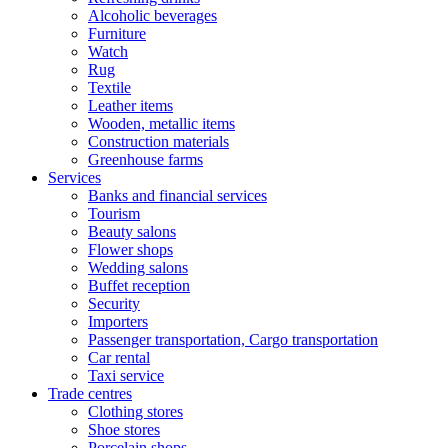
Alcoholic beverages
Furniture
Watch
Rug
Textile
Leather items
Wooden, metallic items
Construction materials
Greenhouse farms
Services
Banks and financial services
Tourism
Beauty salons
Flower shops
Wedding salons
Buffet reception
Security
Importers
Passenger transportation, Cargo transportation
Car rental
Taxi service
Trade centres
Clothing stores
Shoe stores
Porcelain shops