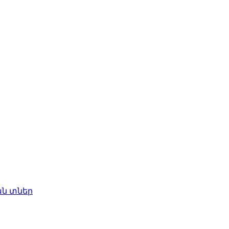
ան տներ