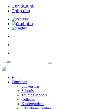
Մեր մասին
Գրեք մեզ
Home
Education
Universities
Schools
Training schools
Colleges
Kindergardens
Educational centres