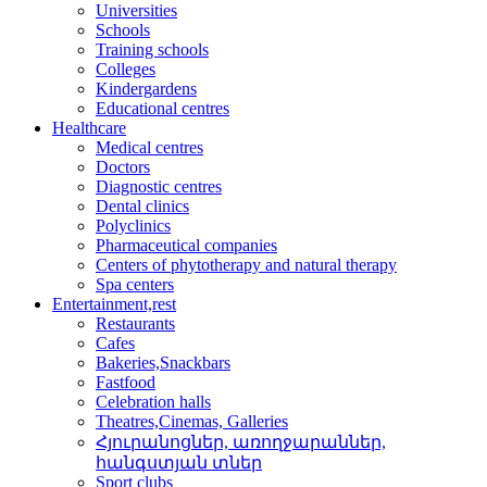
Universities
Schools
Training schools
Colleges
Kindergardens
Educational centres
Healthcare
Medical centres
Doctors
Diagnostic centres
Dental clinics
Polyclinics
Pharmaceutical companies
Centers of phytotherapy and natural therapy
Spa centers
Entertainment,rest
Restaurants
Cafes
Bakeries,Snackbars
Fastfood
Celebration halls
Theatres,Cinemas, Galleries
Հյուրանոցներ, առողջար­աններ,
հանգստյան տներ
Sport clubs