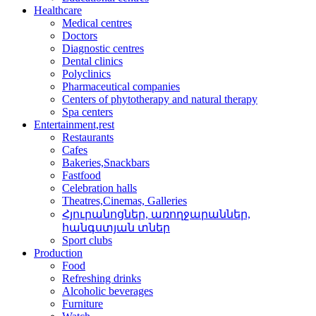
Healthcare
Medical centres
Doctors
Diagnostic centres
Dental clinics
Polyclinics
Pharmaceutical companies
Centers of phytotherapy and natural therapy
Spa centers
Entertainment,rest
Restaurants
Cafes
Bakeries,Snackbars
Fastfood
Celebration halls
Theatres,Cinemas, Galleries
Հյուրանոցներ, առողջար­աններ,
հանգստյան տներ
Sport clubs
Production
Food
Refreshing drinks
Alcoholic beverages
Furniture