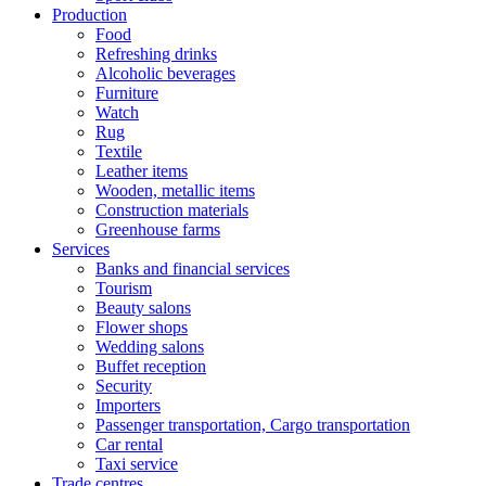
Production
Food
Refreshing drinks
Alcoholic beverages
Furniture
Watch
Rug
Textile
Leather items
Wooden, metallic items
Construction materials
Greenhouse farms
Services
Banks and financial services
Tourism
Beauty salons
Flower shops
Wedding salons
Buffet reception
Security
Importers
Passenger transportation, Cargo transportation
Car rental
Taxi service
Trade centres