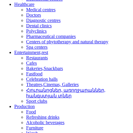
Healthcare
Medical centres
Doctors
Diagnostic centres
Dental clinics
Polyclinics
Pharmaceutical companies
Centers of phytotherapy and natural therapy
Spa centers
Entertainment,rest
Restaurants
Cafes
Bakeries,Snackbars
Fastfood
Celebration halls
Theatres,Cinemas, Galleries
Հյուրանոցներ, առողջար­աններ,
հանգստյան տներ
Sport clubs
Production
Food
Refreshing drinks
Alcoholic beverages
Furniture