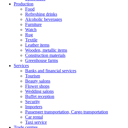
Production
Food
Refreshing drinks
Alcoholic beverages
Furniture
Watch
Rug
Textile
Leather items
Wooden, metallic items
Construction materials
Greenhouse farms
Services
Banks and financial services
Tourism
Beauty salons
Flower shops
Wedding salons
Buffet reception
Security
Importers
Passenger transportation, Cargo transportation
Car rental
Taxi service
Trade centres