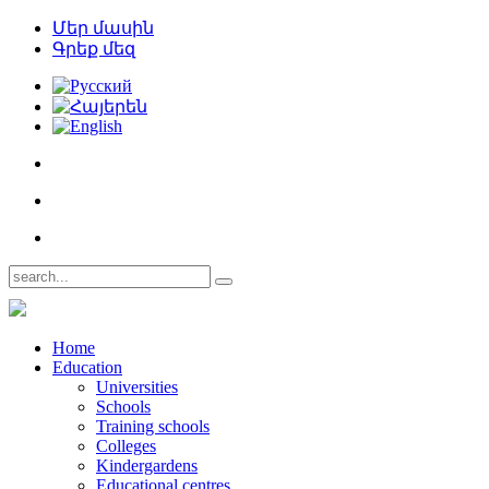
Մեր մասին
Գրեք մեզ
Home
Education
Universities
Schools
Training schools
Colleges
Kindergardens
Educational centres