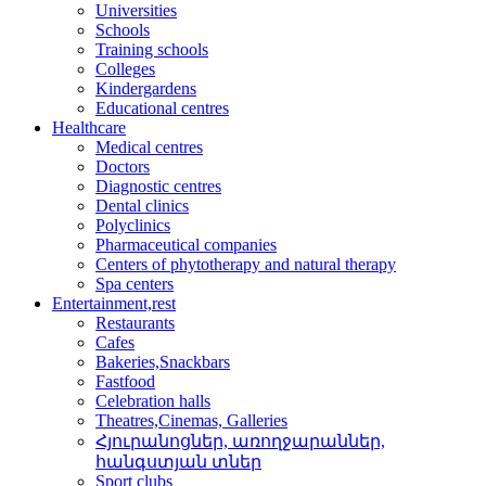
Universities
Schools
Training schools
Colleges
Kindergardens
Educational centres
Healthcare
Medical centres
Doctors
Diagnostic centres
Dental clinics
Polyclinics
Pharmaceutical companies
Centers of phytotherapy and natural therapy
Spa centers
Entertainment,rest
Restaurants
Cafes
Bakeries,Snackbars
Fastfood
Celebration halls
Theatres,Cinemas, Galleries
Հյուրանոցներ, առողջար­աններ,
հանգստյան տներ
Sport clubs