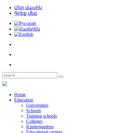
Մեր մասին
Գրեք մեզ
Home
Education
Universities
Schools
Training schools
Colleges
Kindergardens
Educational centres