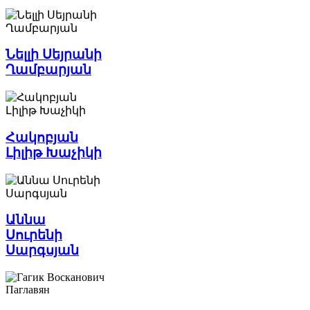
Նելլի Սեյրանի
Ղամբարյան
Հակոբյան
Լիլիթ Խաչիկի
Աննա
Սուրենի
Սարգսյան