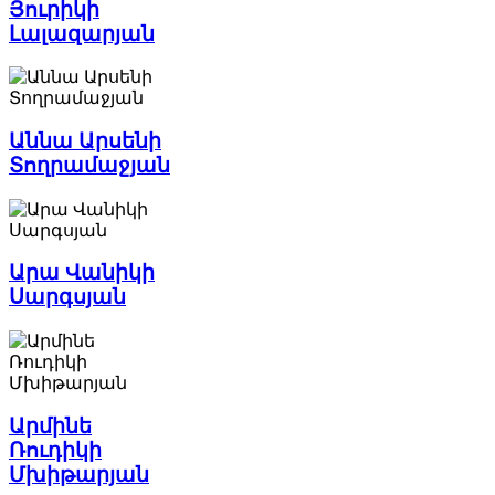
Յուրիկի
Լալազարյան
Աննա Արսենի
Տողրամաջյան
Արա Վանիկի
Սարգսյան
Արմինե
Ռուդիկի
Մխիթարյան