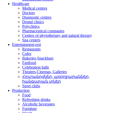
Healthcare
Medical centres
Doctors
Diagnostic centres
Dental clinics
Polyclinics
Pharmaceutical companies
Centers of phytotherapy and natural therapy
Spa centers
Entertainment,rest
Restaurants
Cafes
Bakeries,Snackbars
Fastfood
Celebration halls
Theatres,Cinemas, Galleries
Հյուրանոցներ, առողջար­աններ,
հանգստյան տներ
Sport clubs
Production
Food
Refreshing drinks
Alcoholic beverages
Furniture