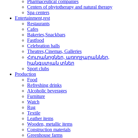
Pharmaceutical companies
Centers of phytotherapy and natural therapy
Spa centers
Entertainment,rest
Restaurants
Cafes
Bakeries,Snackbars
Fastfood
Celebration halls
Theatres,Cinemas, Galleries
Հյուրանոցներ, առողջար­աններ,
հանգստյան տներ
Sport clubs
Production
Food
Refreshing drinks
Alcoholic beverages
Furniture
Watch
Rug
Textile
Leather items
Wooden, metallic items
Construction materials
Greenhouse farms